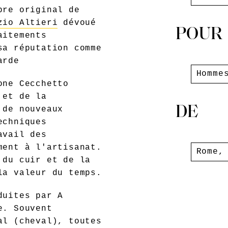
bre original de
zio Altieri
dévoué
POUR
aitements
sa réputation comme
arde
Homme
one Cecchetto
 et de la
DE
 de nouveaux
echniques
avail des
ment à l'artisanat.
Rome
 du cuir et de la
la valeur du temps.
duites par A
e. Souvent
al (cheval), toutes