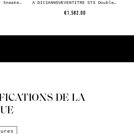
A DICIANNOVEVENTITRE 019 Sneaker, white horse leather, white rubber
A DICIANNOVEVENTITRE ST3 Double Zip Boot, kangaoo leather, black
€1,582.00
FICATIONS DE LA
UE
sures