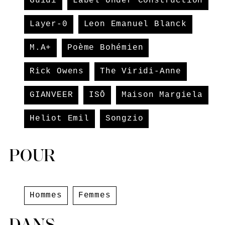
Guidi
Label Under Construction
Layer-0
Leon Emanuel Blanck
M.A+
Poème Bohémien
Rick Owens
The Viridi-Anne
GIANVEER
ISŌ
Maison Margiela
Heliot Emil
Songzio
POUR
Hommes
Femmes