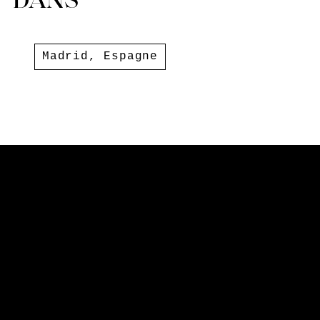
DANS
Madrid
,
Espagne
Calle Justiniano, 14
28004 Madrid