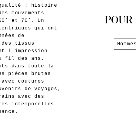
qualité : histoire
des mouvements
POUR
60’ et 70’. Un
centriques qui ont
nnées de
 des tissus
Homme
nt l'impression
u fil des ans.
nts dans toute la
es pièces brutes
 avec coutures
uvenirs de voyages,
rains avec des
ces intemporelles
sance.