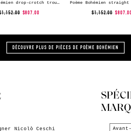
Poème Bohémien drop-crotch trousers – Black
$1,152.00
$807.00
$1,152.00
$807.0
DÉCOUVRE PLUS DE PIÈCES
DE POÈME BOHÉMIEN
SPÉCI
E
MARQ
Avant
gner Nicolò Ceschi