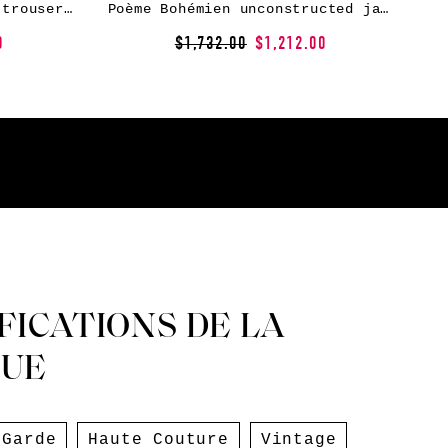
Poème Bohémien straight trousers – Black
Poème Bohémien unconstructed jacket – Grey
0
$1,732.00
$1,212.00
FICATIONS DE LA
UE
-Garde
Haute Couture
Vintage