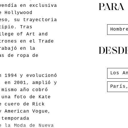
PARA
vendía en exclusiva
e Hollywood
eso, su trayectoria
cipio. Tras
Hombr
llege of Art and
trones en el Trade
rabajó en la
DESD
as de ropa de
Los A
n 1994 y evolucionó
, en 2001, amplió y
París
 mismo año cobró
 una foto de Kate
e cuero de Rick
y American Vogue,
 temporada
e la Moda de Nueva