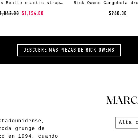
Rick Owens Beatle elastic-strap platform boots – Brown
1,842.00
$1,154.00
$960.00
DESCUBRE MÁS PIEZAS
DE RICK OWENS
MARC
stadounidense,
Alta 
moda grunge de
zó en 1994, cuando