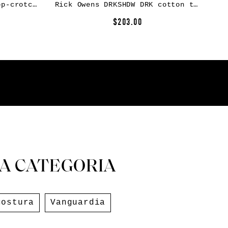
Rick Owens Cargobela drop-crotch cargo shorts – Black
Rick Owens DRKSHDW DRK cotton tank top – Brown
$203.00
A CATEGORIA
costura
Vanguardia