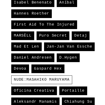
Isabel Benenato
Aníbal
Hannes Roether
First Aid To The Injured
MARSÈLL
Puro Secret
Detaj
Mad Et Len
Jan-Jan Van Essche
Daniel Andresen
D.Hygen
Devoa
Gaspard Hex
NUDE:MASAHIKO MARUYAMA
Oficina Creativa
Portaille
Aleksandr Manamis
Chiahung Su