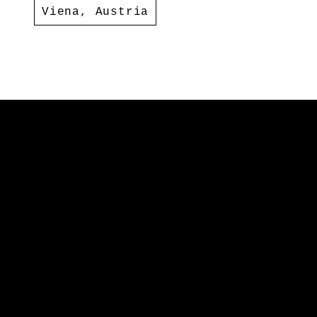
Viena
,
Austria
Palacio Harrach, Freyung 3
1010 Viena