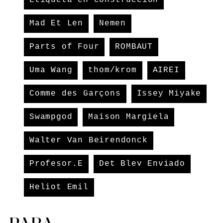
Mad Et Len
Nemen
Parts of Four
ROMBAUT
Uma Wang
thom/krom
AIREI
Comme des Garçons
Issey Miyake
Swampgod
Maison Margiela
Walter Van Beirendonck
Profesor.E
Det Blev Enviado
Heliot Emil