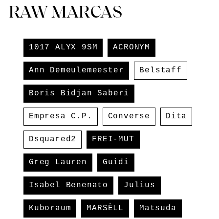
RAW MARCAS
1017 ALYX 9SM
ACRONYM
Ann Demeulemeester
Belstaff
Boris Bidjan Saberi
Empresa C.P.
Converse
Dita
Dsquared2
FREI-MUT
Greg Lauren
Guidi
Isabel Benenato
Julius
Kuboraum
MARSÈLL
Matsuda