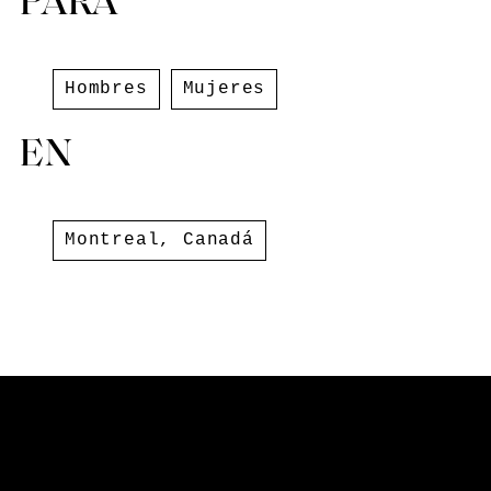
PARA
Hombres
Mujeres
EN
Montreal
,
Canadá
418 Rue Saint-Sulpice
QC H2Y 2V5 Montreal