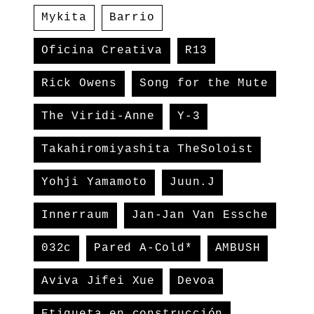
Mykita
Barrio
Oficina Creativa
R13
Rick Owens
Song for the Mute
The Viridi-Anne
Y-3
Takahiromiyashita TheSoloist
Yohji Yamamoto
Juun.J
Innerraum
Jan-Jan Van Essche
032c
Pared A-Cold*
AMBUSH
Aviva Jifei Xue
Devoa
Etiqueta en construcción