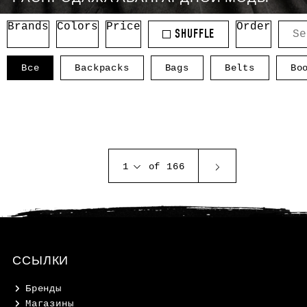
Brands
Colors
Price
Order
SHUFFLE
Все
Backpacks
Bags
Belts
Bo
1
of 166
ССЫЛКИ
Бренды
Магазины