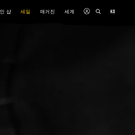
KO
인 샵
세일
매거진
세계