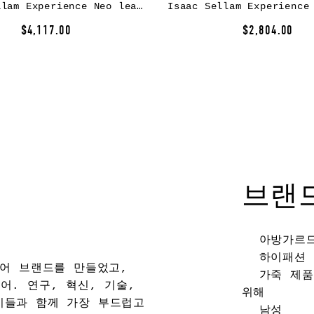
Isaac Sellam Experience Neo leather jacket – Black
$4,117.00
$2,804.00
브랜
아방가르
하이패션
웨어 브랜드를 만들었고,
가죽 제품
어. 연구, 혁신, 기술,
위해
이들과 함께 가장 부드럽고
남성