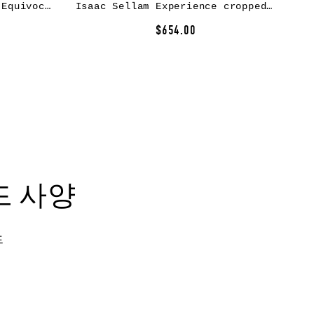
Isaac Sellam Experience Equivocation puffer jacekt – Black
Isaac Sellam Experience cropped track pants – Grey
$654.00
드 사양
드