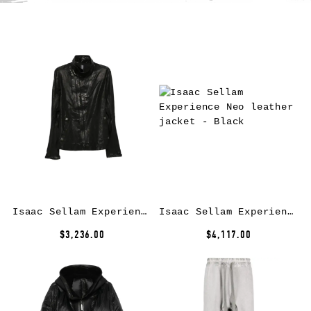
Isaac Sellam Experience zip-up leather jacket – Black
Isaac Sellam Experience Neo leather jacket – Black
$3,236.00
$4,117.00