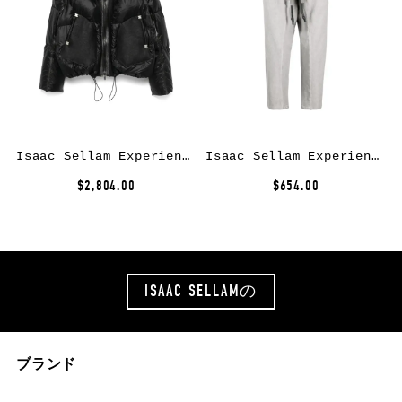
Isaac Sellam Experience Equivocation puffer jacekt – Black
Isaac Sellam Experience cropped track pants – Grey
$2,804.00
$654.00
ISAAC SELLAMの
ブランド