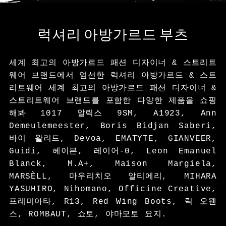
럭셔리 아방가르드 부츠
세계 최고의 아방가르드 패션 디자이너 & 스트리트
웨어 브랜드
에서 엄선한 럭셔리 아방가르드 & 스트
리트웨어 세계 최고의 아방가르드 패션 디자이너 &
스트리트웨어 브랜드를 포함한 다양한 제품을 쇼핑
해봐
1017 알릭스 9SM
,
A1923
,
Ann
Demeulemeester
,
Boris Bidjan Saberi
,
바이 왈리드
,
Devoa
,
EMATYTE
,
GIANVEER
,
Guidi
,
헤이븐
,
레이어-0
,
Leon Emanuel
Blanck
,
M.A+
,
Maison Margiela
,
MARSÈLL
,
마우리치오 알티에리
,
MIHARA
YASUHIRO
,
Nihomano
,
Officine Creative
,
프레미아타
,
R13
,
Red Wing Boots
,
릭 오웬
스
,
ROMBAUT
,
쇼토
,
야마모토 요지
.