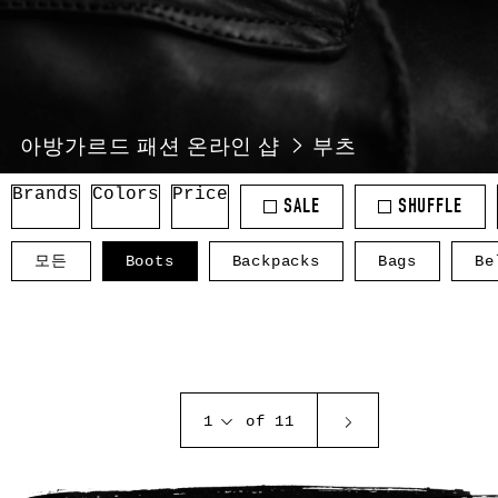
아방가르드 패션 온라인 샵
부츠
Brands
Colors
Price
SALE
SHUFFLE
모든
Boots
Backpacks
Bags
Be
1
of 11