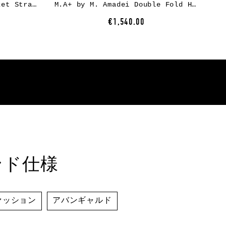
M.A+ by M. Amadei 3 Pocket Straight Leg Medium Fit Pants P383, cotton, black
M.A+ by M. Amadei Double Fold High Top Sneaker S92P2-R, cotton, black
€1,540.00
ンド仕様
ァッション
アバンギャルド