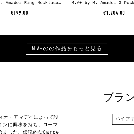
M.A+ by M. Amadei Ring Necklace ACAG/C5, 925 sterling silver
€199.00
€1,204.00
M.A+の
の作品をもっと見る
ブラ
ツィオ・アマデイによって設
ハイフ
インに興味を持ち、ローマ
めました。伝説的な
Carpe