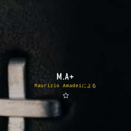
M.A+
Maurizio Amadeiによる