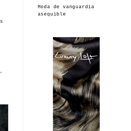
Moda de vanguardia
e
asequible
es
e
d,
n