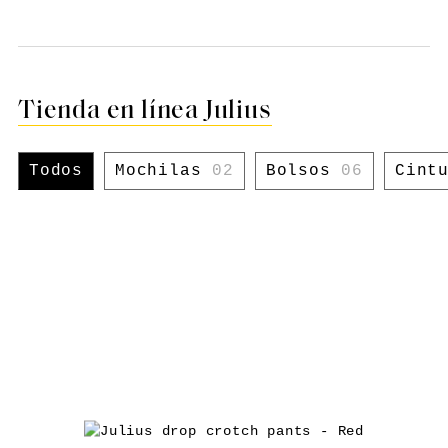
Tienda en línea Julius
Todos
Mochilas
02
Bolsos
06
Cint