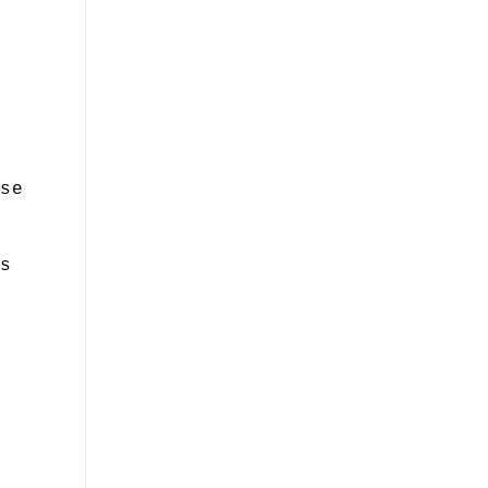
e
,
s
 se
os