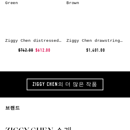
Ziggy Chen distressed cowl-neck shirt – Green
Ziggy Chen drawstring pleated trousers – Brown
$742.00
$612.00
$1,401.00
ZIGGY CHEN의 더 많은 작품
브랜드