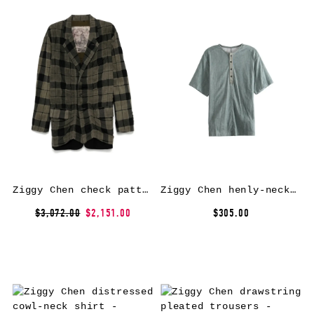
Ziggy Chen check pattern blazer – Grey
Ziggy Chen henly-neck T-shirt – Green
$3,072.00
$2,151.00
$305.00