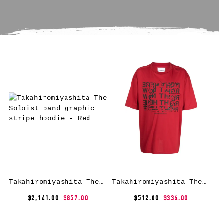
Takahiromiyashita The Soloist band graphic stripe hoodie – Red
Takahiromiyashita The Soloist graphic-print short-sleeved T-shirt – Red
$2,141.00
$857.00
$512.00
$334.00