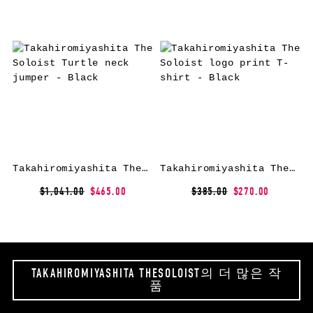
Takahiromiyashita The Soloist Turtle neck jumper – Black
Takahiromiyashita The Soloist logo print T-shirt – Black
$1,041.00
$465.00
$385.00
$270.00
TAKAHIROMIYASHITA THESOLOIST의 더 많은 작
품