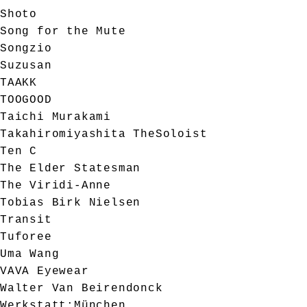
Shoto
Song for the Mute
Songzio
Suzusan
TAAKK
TOOGOOD
Taichi Murakami
Takahiromiyashita TheSoloist
Ten C
The Elder Statesman
The Viridi-Anne
Tobias Birk Nielsen
Transit
Tuforee
Uma Wang
VAVA Eyewear
Walter Van Beirendonck
Werkstatt:München