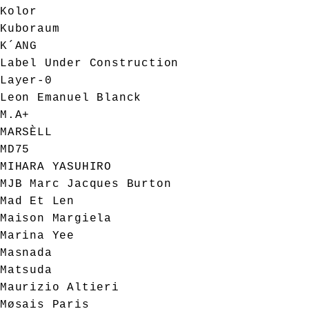
Kolor
Kuboraum
K´ANG
Label Under Construction
Layer-0
Leon Emanuel Blanck
M.A+
MARSÈLL
MD75
MIHARA YASUHIRO
MJB Marc Jacques Burton
Mad Et Len
Maison Margiela
Marina Yee
Masnada
Matsuda
Maurizio Altieri
Møsais Paris