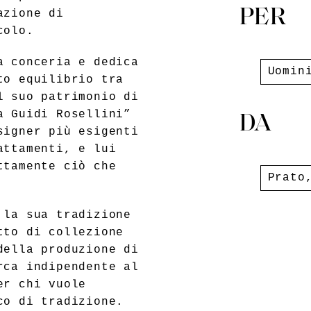
PER
azione di
colo.
a conceria e dedica
Uomin
to equilibrio tra
l suo patrimonio di
a Guidi Rosellini”
DA
signer più esigenti
attamenti, e lui
ttamente ciò che
Prato
 la sua tradizione
tto di collezione
della produzione di
rca indipendente al
er chi vuole
co di tradizione.