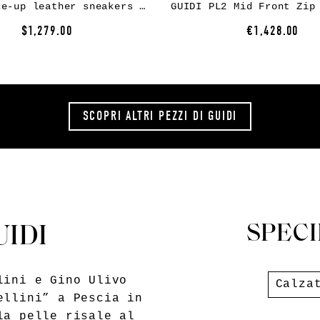
Guidi lace-up leather sneakers – Grey
$1,279.00
€1,428.00
SCOPRI ALTRI PEZZI
DI GUIDI
SPECI
UIDI
lini e Gino Ulivo
Calza
ellini” a Pescia in
la pelle risale al