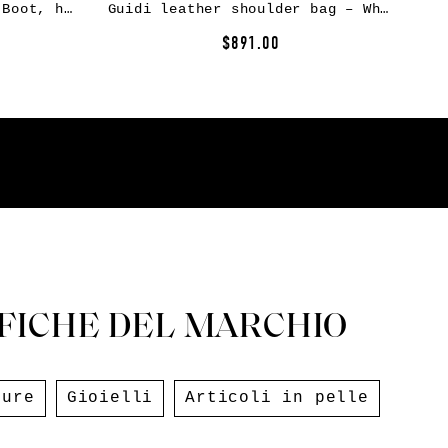
GUIDI PL2 Mid Front Zip Boot, horse fg leather, black
Guidi leather shoulder bag – White
$891.00
FICHE DEL MARCHIO
ture
Gioielli
Articoli in pelle