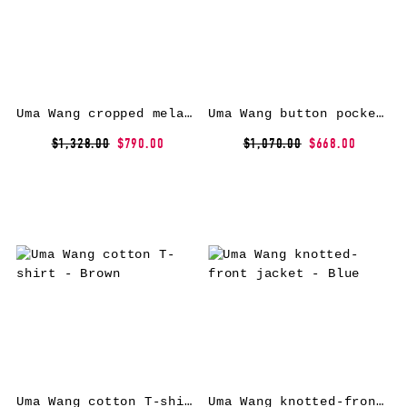
Uma Wang cropped melange wool trousers – Pink
Uma Wang button pocket coat – Brown
$1,328.00
$790.00
$1,070.00
$668.00
Uma Wang cotton T-shirt – Brown
Uma Wang knotted-front jacket – Blue