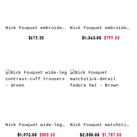
Nick Fouquet embroidered-details track pants – Grey
Nick Fouquet embroidered two-tone sweatshirt – Green
$675.00
$1,343.00
$799.00
Nick Fouquet wide-leg contrast-cuff trousers – Green
Nick Fouquet matchstick-detail fedora hat – Brown
$1,972.00
$880.00
$2,550.00
$1,787.00