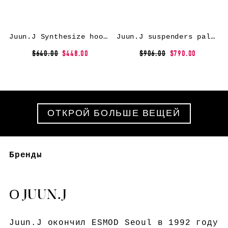
Juun.J Synthesize hoodie – Black
Juun.J suspenders palazzo pants – Black
$640.00
$448.00
$906.00
$790.00
ОТКРОЙ БОЛЬШЕ ВЕЩЕЙ
Бренды
О JUUN.J
Juun.J окончил ESMOD Seoul в 1992 году