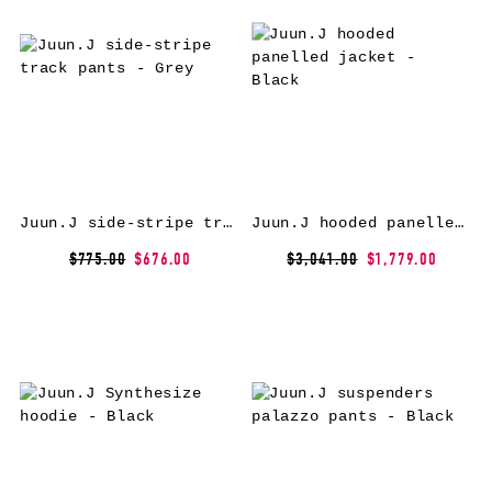
Juun.J side-stripe track pants – Grey
Juun.J hooded panelled jacket – Black
$775.00
$676.00
$3,041.00
$1,779.00