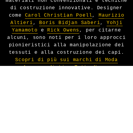
materiali non convenzionali e tecniche
di costruzione innovative. Designer
come
Carol Christian Poell
,
Maurizio
Altieri
,
Boris Bidjan Saberi
,
Yohji
Yamamoto
e
Rick Owens
, per citarne
alcuni, sono noti per i loro approcci
pionieristici alla manipolazione dei
tessuti e alla costruzione dei capi.
Scopri di più sui marchi di Moda
Avanguardistica Tutto Nero.
INFLUENZE & ANDROGINE