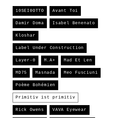
10SEI0OTTO
Avant Toi
Damir Doma
Isabel Benenato
Kloshar
Label Under Construction
Layer-0
M.A+
Mad Et Len
MD75
Masnada
Meo Fusciuni
Poème Bohémien
Primitiv ist primitiv
Rick Owens
VAVA Eyewear