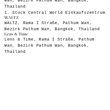
Wan, Bezirk Pathum Wan, Bangkok,
Thailand
1. Stock Central World Einkaufszentrum
WALTZ
WALTZ, Rama I Straße, Pathum Wan,
Bezirk Pathum Wan, Bangkok, Thailand
Lens & Time
Lens & Time, Rama I Straße, Pathum
Wan, Bezirk Pathum Wan, Bangkok,
Thailand
Shopping in Bangkok, gleich und
doch anders
In einer Seitenstraße der Soi
Sukhumvit 36 befindet sich das Blue
Dye Café. Es ist ein sehr schönes Café
mit einem In-Store-Konzept, das viele
coole Sachen verkauft: