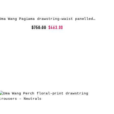
Uma Wang Pagiama drawstring-waist panelled trousers – Brown
$750.00
$463.00