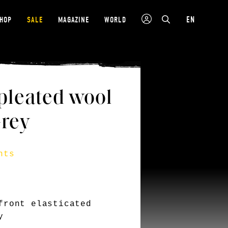
EN
SHOP
SALE
MAGAZINE
WORLD
leated wool
Grey
nts
6
front elasticated
y