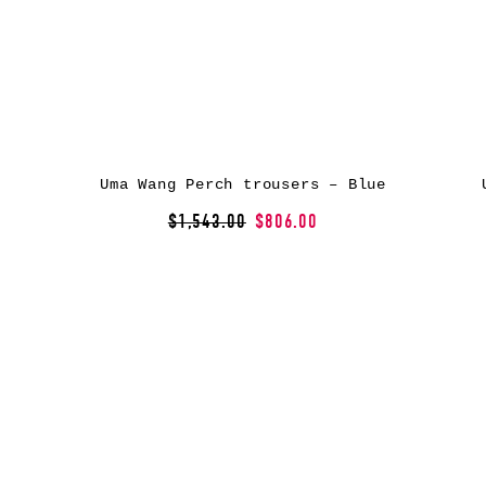
Uma Wang Perch trousers – Blue
$1,543.00
$806.00