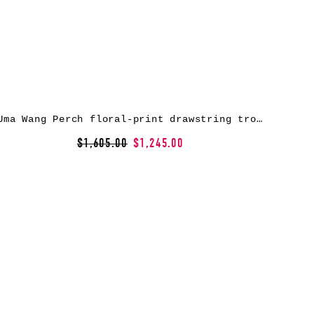
Uma Wang Perch floral-print drawstring trousers – Neutrals
$1,605.00
$1,245.00