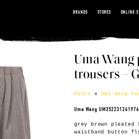
BRANDS
STORES
ONLINE-
Uma Wang p
trousers – 
Pants
»
Uma Wang Pa
Uma Wang UM35223126197
grey brown pleated 
waistband button fl