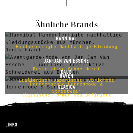
Ähnliche Brands
HANNIBAL
Handgefertigte Nachhaltige Kleidung
JAN-JAN VAN ESSCHE
Restriktive Schneiderei
DAUB
HAVEN
Italienisch-Japanische Hybridmode
Handgemachte Herrenmode &
KLASICA
Streetwear
Klassische Formen Neu Definiert
LINKS