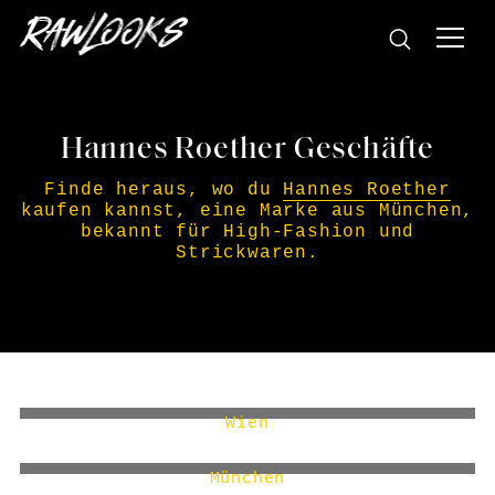
Hannes Roether Geschäfte
Finde heraus, wo du
Hannes Roether
kaufen kannst, eine Marke aus München,
bekannt für High-Fashion und
Strickwaren.
WOLFENSSON
Wien
STER/EO MUC
München