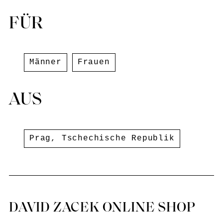
Bestimmung durch Wiederholung und
Neuerfindung gestalten. Die Marke
FÜR
umarmt den primitiven Futurismus: eine
Fusion aus rohen, handgefertigten
Techniken und zukunftsweisendem
Männer
Frauen
Design. Jedes Kleidungsstück ist ein
Artefakt, das die Grenze zwischen dem
Organischen und dem Industriellen, dem
AUS
Antiken und dem Futuristischen
verwischt. Diese Stücke sind Überreste
einer spekulativen Zukunft, in der
Prag
,
Tschechische Republik
Handwerkskunst und Technologie
verschmelzen, um etwas sowohl
Urzeitliches als auch Visionäres zu
schaffen.
DAVID ZACEK ONLINE SHOP